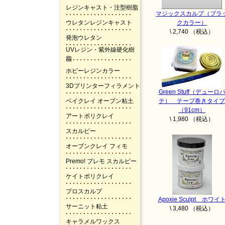
レジンキャスト・注型樹脂
マジックスカルプ（ブラ
ウレタンレジンキャスト
クカラー）
\ 2,740 （税込）
発泡ウレタン
UVレジン・紫外線硬化樹
脂
ホビーレジンカラー
3Dプリンターフィラメント
Green Stuff（デューロ
ベイクレイ オーブン粘土
テ） テープ巻きタイプ
（91cm）
アートポリクレイ
\ 1,980 （税込）
スカルピー
オーブンクレイ フィモ
Premo! プレモ スカルピー
ケイトポリクレイ
プロスカルプ
Apoxie Sculpt ホワイ
サーニット粘土
\ 3,480 （税込）
キャラメルワックス