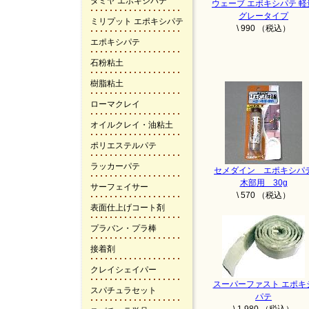
タミヤ エポキシパテ
ウェーブ エポキシパテ 軽
グレータイプ
ミリプット エポキシパテ
\ 990 （税込）
エポキシパテ
石粉粘土
樹脂粘土
ローマクレイ
オイルクレイ・油粘土
ポリエステルパテ
ラッカーパテ
セメダイン エポキシパ
木部用 30g
サーフェイサー
\ 570 （税込）
表面仕上げコート剤
プラバン・プラ棒
接着剤
クレイシェイパー
スーパーファスト エポキ
スパチュラセット
パテ