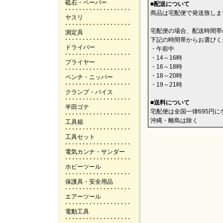
砥石・ペーパー
■配送について
商品は宅配便で発送致しま
ヤスリ
宅配便の場合、配送時間帯
測定具
下記の時間帯からお選びく
ドライバー
・午前中
・14～16時
プライヤー
・16～18時
・18～20時
ペンチ・ニッパー
・19～21時
クランプ・バイス
■送料について
半田ゴテ
宅配便は全国一律695円
沖縄・離島は除く
工具箱
工具セット
電気カンナ・サンダー
ホビーツール
保護具・安全用品
エアーツール
電動工具