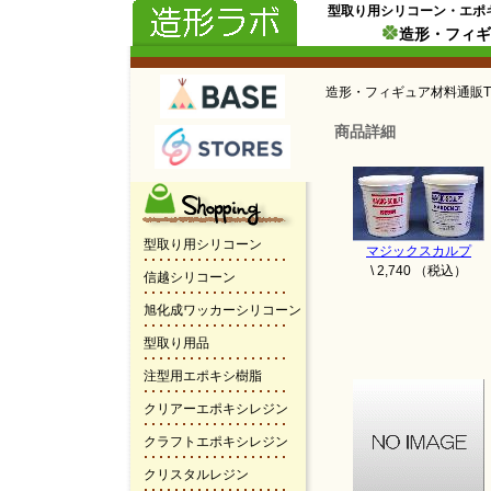
型取り用シリコーン・エポ
造形・フィギ
造形・フィギュア材料通販T
商品詳細
型取り用シリコーン
マジックスカルプ
\ 2,740 （税込）
信越シリコーン
旭化成ワッカーシリコーン
型取り用品
注型用エポキシ樹脂
クリアーエポキシレジン
クラフトエポキシレジン
クリスタルレジン