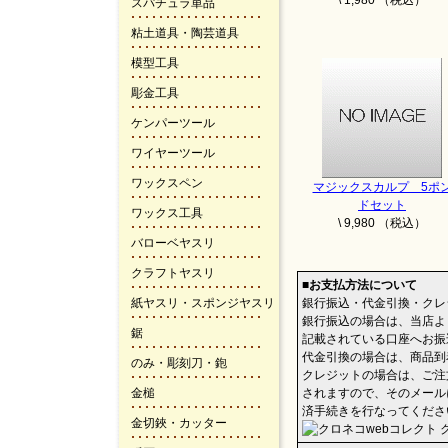
\ 1,980 （税込）
スパチュラ単品
粘土道具・陶芸道具
模型工具
彫金工具
ケンパーツール
ワイヤーツール
ワックスペン
マジックスカルプ 5ポ
ドセット
ワックス工具
\ 9,980 （税込）
バローベヤスリ
クラフトヤスリ
■お支払方法について
紙ヤスリ・スポンジヤスリ
銀行振込・代金引換・クレ
銀行振込の場合は、当店よ
鋸
記載されている口座へお振
代金引換の場合は、商品到
のみ・彫刻刀・鉋
クレジットの場合は、ご注
金槌
されますので、そのメール
済手続きを行なってくださ
金切鋏・カッター